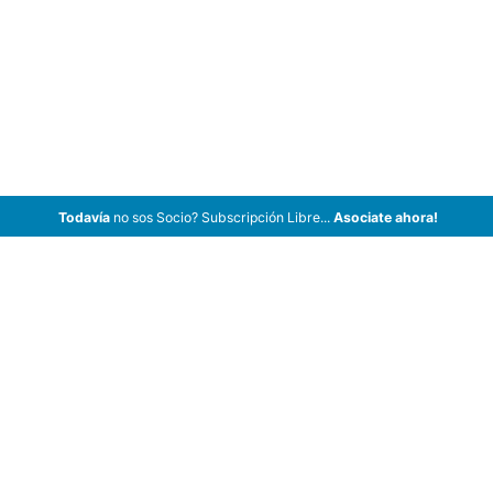
Todavía
no sos Socio? Subscripción Libre...
Asociate ahora!
ArCar Coches Antiguos, Coches Clásicos, Coches de Colección,