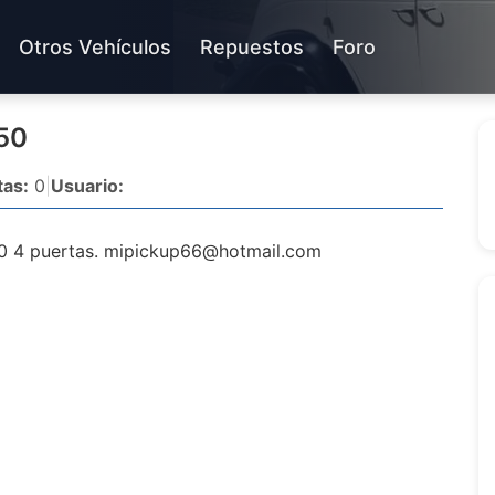
Otros Vehículos
Repuestos
Foro
950
as:
0
|
Usuario:
0 4 puertas.
mipickup66@hotmail.com