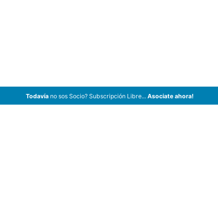
Todavía
no sos Socio? Subscripción Libre...
Asociate ahora!
ArCar Coches Antiguos, Coches Clásicos, Coches de Colección,