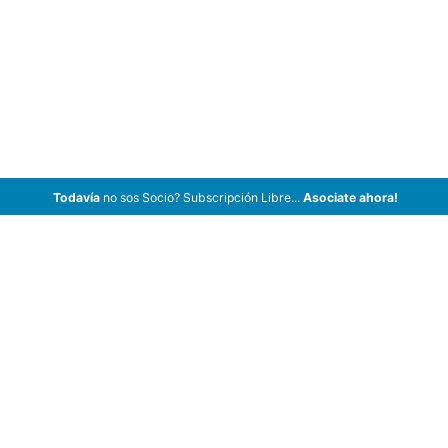
Todavía
no sos Socio? Subscripción Libre...
Asociate ahora!
ArCar Coches Antiguos, Coches Clásicos, Coches de Colección,