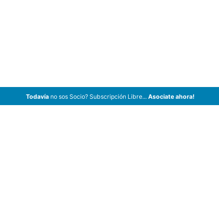
Todavía
no sos Socio? Subscripción Libre...
Asociate ahora!
ArCar Coches Antiguos, Coches Clásicos, Coches de Colección,