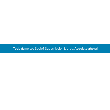
Todavía
no sos Socio? Subscripción Libre...
Asociate ahora!
ArCar Coches Antiguos, Coches Clásicos, Coches de Colección,