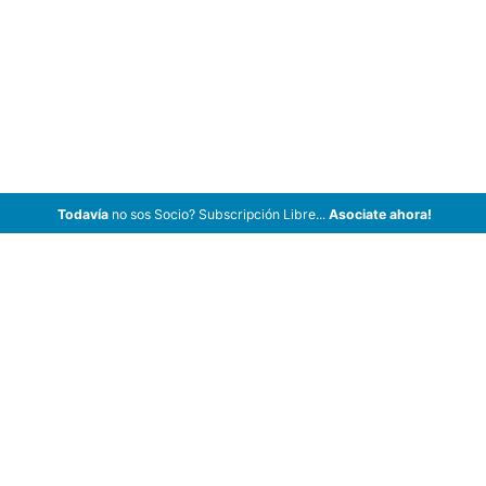
Todavía
no sos Socio? Subscripción Libre...
Asociate ahora!
ArCar Coches Antiguos, Coches Clásicos, Coches de Colección,