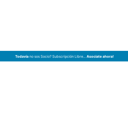
Todavía
no sos Socio? Subscripción Libre...
Asociate ahora!
ArCar Coches Antiguos, Coches Clásicos, Coches de Colección,