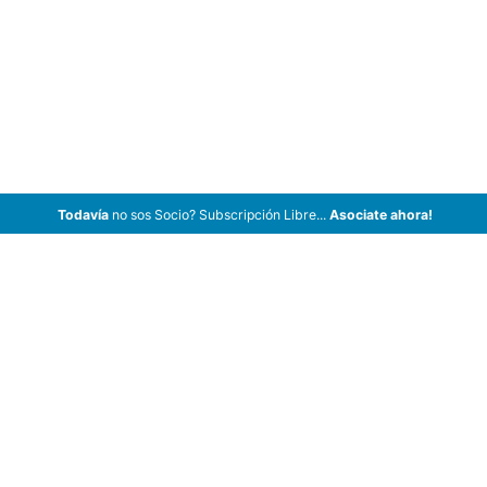
Todavía
no sos Socio? Subscripción Libre...
Asociate ahora!
ArCar Coches Antiguos, Coches Clásicos, Coches de Colección,