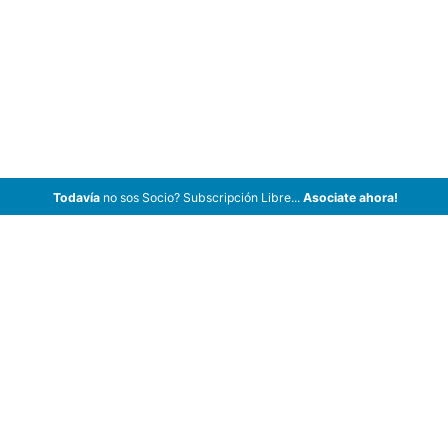
Todavía
no sos Socio? Subscripción Libre...
Asociate ahora!
ArCar Coches Antiguos, Coches Clásicos, Coches de Colección,