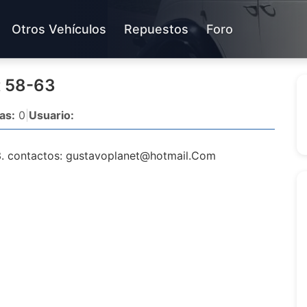
Otros Vehículos
Repuestos
Foro
t 58-63
as:
0
|
Usuario:
3. contactos:
gustavoplanet@hotmail.Com