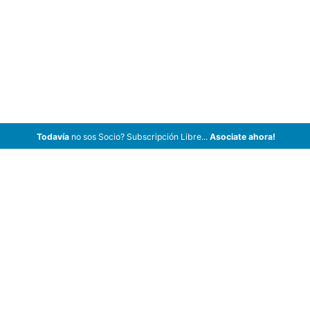
Todavía
no sos Socio? Subscripción Libre...
Asociate ahora!
ArCar Coches Antiguos, Coches Clásicos, Coches de Colección,