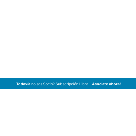
Todavía
no sos Socio? Subscripción Libre...
Asociate ahora!