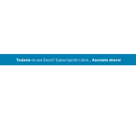
Todavía
no sos Socio? Subscripción Libre...
Asociate ahora!
ArCar Coches Antiguos, Coches Clásicos, Coches de Colección,