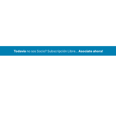
Todavía
no sos Socio? Subscripción Libre...
Asociate ahora!
ArCar Coches Antiguos, Coches Clásicos, Coches de Colección,