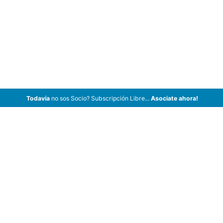
Todavía
no sos Socio? Subscripción Libre...
Asociate ahora!
ArCar Coches Antiguos, Coches Clásicos, Coches de Colección,