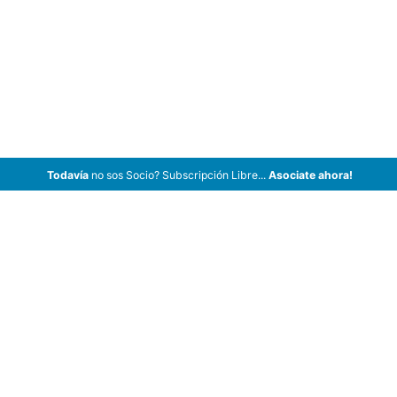
Todavía
no sos Socio? Subscripción Libre...
Asociate ahora!
ArCar Coches Antiguos, Coches Clásicos, Coches de Colección,