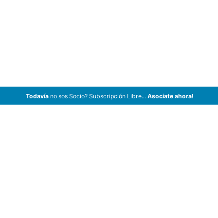
Todavía
no sos Socio? Subscripción Libre...
Asociate ahora!
ArCar Coches Antiguos, Coches Clásicos, Coches de Colección,