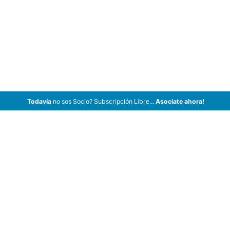
Todavía
no sos Socio? Subscripción Libre...
Asociate ahora!
ArCar Coches Antiguos, Coches Clásicos, Coches de Colección,