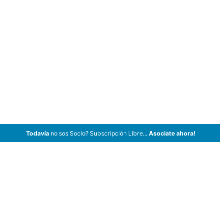
Todavía
no sos Socio? Subscripción Libre...
Asociate ahora!