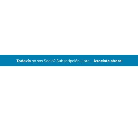
Todavía
no sos Socio? Subscripción Libre...
Asociate ahora!
ArCar Coches Antiguos, Coches Clásicos, Coches de Colección,