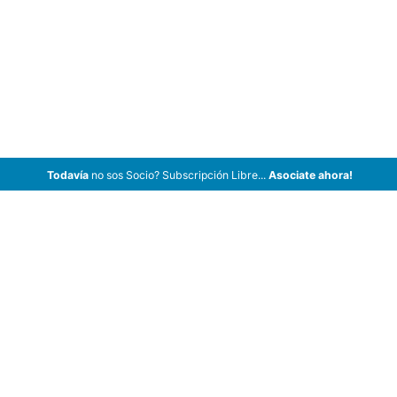
Todavía
no sos Socio? Subscripción Libre...
Asociate ahora!
ArCar Coches Antiguos, Coches Clásicos, Coches de Colección,