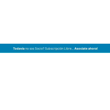
Todavía
no sos Socio? Subscripción Libre...
Asociate ahora!
ArCar Coches Antiguos, Coches Clásicos, Coches de Colección,