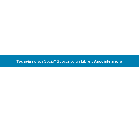
Todavía
no sos Socio? Subscripción Libre...
Asociate ahora!
ArCar Coches Antiguos, Coches Clásicos, Coches de Colección,