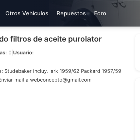
Otros Vehículos
Repuestos
Foro
 filtros de aceite purolator
as:
0
|
Usuario:
ra: Studebaker incluy. lark 1959/62 Packard 1957/59
nviar mail a
webconcepto@gmail.com