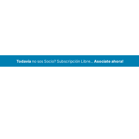
Todavía
no sos Socio? Subscripción Libre...
Asociate ahora!
ArCar Coches Antiguos, Coches Clásicos, Coches de Colección,