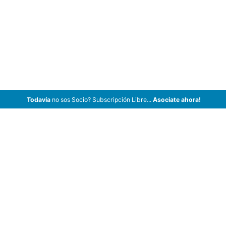
Todavía
no sos Socio? Subscripción Libre...
Asociate ahora!
ArCar Coches Antiguos, Coches Clásicos, Coches de Colección,