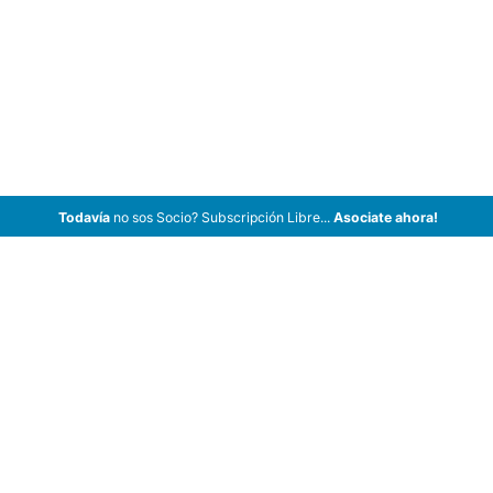
Todavía
no sos Socio? Subscripción Libre...
Asociate ahora!
ArCar Coches Antiguos, Coches Clásicos, Coches de Colección,