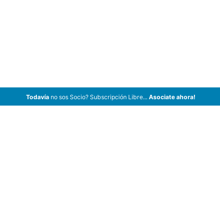
Todavía
no sos Socio? Subscripción Libre...
Asociate ahora!
ArCar Coches Antiguos, Coches Clásicos, Coches de Colección,