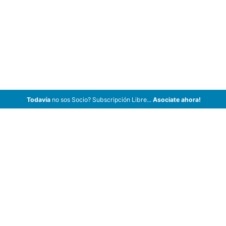
Todavía
no sos Socio? Subscripción Libre...
Asociate ahora!
ArCar Coches Antiguos, Coches Clásicos, Coches de Colección,