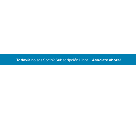
Todavía
no sos Socio? Subscripción Libre...
Asociate ahora!
ArCar Coches Antiguos, Coches Clásicos, Coches de Colección,