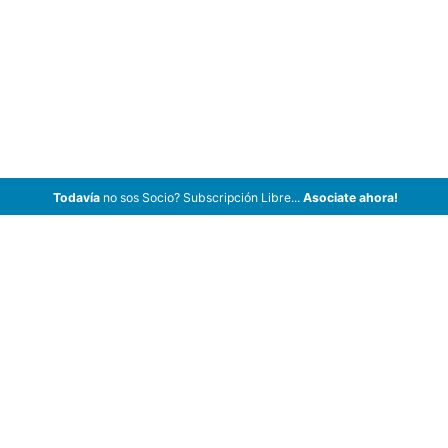
Todavía
no sos Socio? Subscripción Libre...
Asociate ahora!
ArCar Coches Antiguos, Coches Clásicos, Coches de Colección,