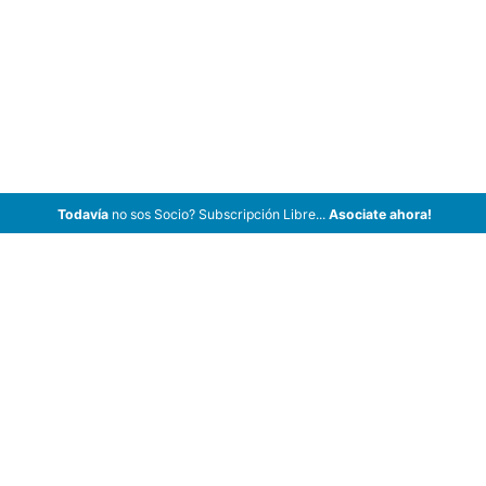
Todavía
no sos Socio? Subscripción Libre...
Asociate ahora!
ArCar Coches Antiguos, Coches Clásicos, Coches de Colección,