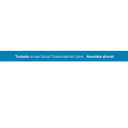
Todavía
no sos Socio? Subscripción Libre...
Asociate ahora!
ArCar Coches Antiguos, Coches Clásicos, Coches de Colección,