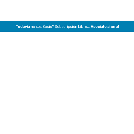
Todavía
no sos Socio? Subscripción Libre...
Asociate ahora!
ArCar Coches Antiguos, Coches Clásicos, Coches de Colección,
Coches de Época en Venta, Motos y Bicicletas.