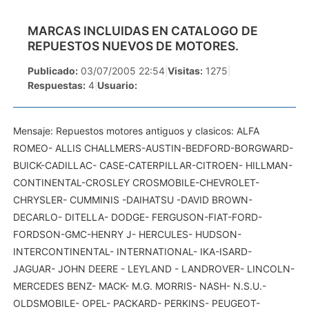
MARCAS INCLUIDAS EN CATALOGO DE
REPUESTOS NUEVOS DE MOTORES.
Publicado:
03/07/2005 22:54
|
Visitas:
1275
|
Respuestas:
4
|
Usuario:
Mensaje: Repuestos motores antiguos y clasicos: ALFA
ROMEO- ALLIS CHALLMERS-AUSTIN-BEDFORD-BORGWARD-
BUICK-CADILLAC- CASE-CATERPILLAR-CITROEN- HILLMAN-
CONTINENTAL-CROSLEY CROSMOBILE-CHEVROLET-
CHRYSLER- CUMMINIS -DAIHATSU -DAVID BROWN-
DECARLO- DITELLA- DODGE- FERGUSON-FIAT-FORD-
FORDSON-GMC-HENRY J- HERCULES- HUDSON-
INTERCONTINENTAL- INTERNATIONAL- IKA-ISARD-
JAGUAR- JOHN DEERE - LEYLAND - LANDROVER- LINCOLN-
MERCEDES BENZ- MACK- M.G. MORRIS- NASH- N.S.U.-
OLDSMOBILE- OPEL- PACKARD- PERKINS- PEUGEOT-