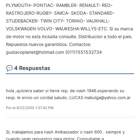
PLYMOUTH- PONTIAC- RAMBLER- RENAULT- REO-
RASTROJERO-RUGBY- SIMCA- SKODA- STANDARD-
STUDEBACKER- TWIN CITY- TORINO- VAUXHALL-
VOLSKWAGEN-VOLVO- WAUKESHA-WILLYS-ETC. Si su marca
de motor no esta incluida consulte. Distribucion a todo el pais.
Repuestos nuevos garantidos. Contactos:
gustavoplanet@hotmail.com
(011)1551532734
💬 4 Respuestas
hola ,quiciera saber si tiene rep. de nash 1946.esperando su
resp. le envio un cordial saludo. LUCAS
mabulga@yahoo.com.ar
Por
el 8/22/2005 1:37:42 PM
Si, trabajamos para nash Ambassador o nash 600 . siempre y
cuando sean repuestos para motor. Consultame a