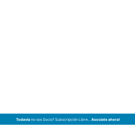
Todavía
no sos Socio? Subscripción Libre...
Asociate ahora!