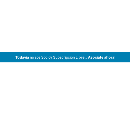
Todavía
no sos Socio? Subscripción Libre...
Asociate ahora!
ArCar Coches Antiguos, Coches Clásicos, Coches de Colección,