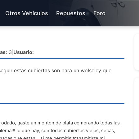
Otros Vehículos
Repuestos
Foro
as:
3
|
Usuario:
guir estas cubiertas son para un wolseley que
o rodado, gaste un monton de plata comprando todas las
lema!!! lo que hay, son todas cubiertas viejas, secas,
rmadas que estan... si me permitis transmitirte mi