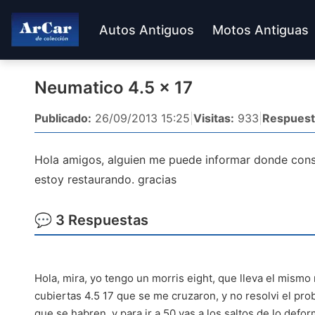
Autos Antiguos
Motos Antiguas
Neumatico 4.5 x 17
Publicado:
26/09/2013 15:25
|
Visitas:
933
|
Respuest
Hola amigos, alguien me puede informar donde conse
estoy restaurando. gracias
💬 3 Respuestas
Hola, mira, yo tengo un morris eight, que lleva el mism
cubiertas 4.5 17 que se me cruzaron, y no resolvi el prob
que se habren, y para ir a 50 vas a los saltos de lo defo