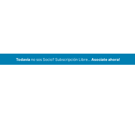
Todavía
no sos Socio? Subscripción Libre...
Asociate ahora!
ArCar Coches Antiguos, Coches Clásicos, Coches de Colección,