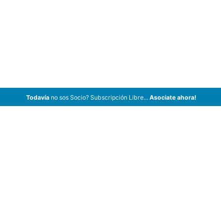
Todavía
no sos Socio? Subscripción Libre...
Asociate ahora!
ArCar Coches Antiguos, Coches Clásicos, Coches de Colección,