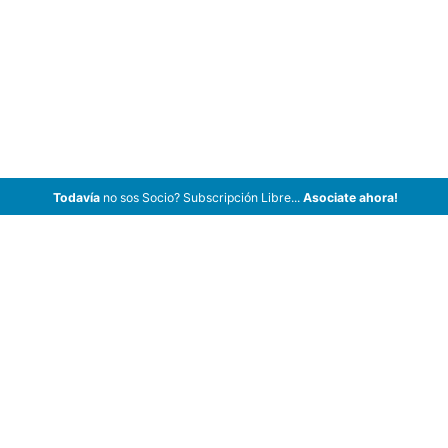
Todavía
no sos Socio? Subscripción Libre...
Asociate ahora!
ArCar Coches Antiguos, Coches Clásicos, Coches de Colección,