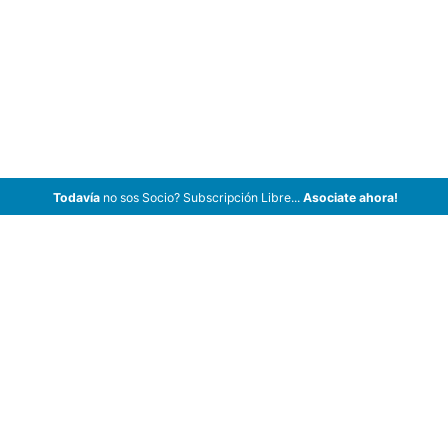
Todavía
no sos Socio? Subscripción Libre...
Asociate ahora!
ArCar Coches Antiguos, Coches Clásicos, Coches de Colección,