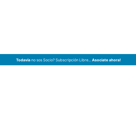
Todavía
no sos Socio? Subscripción Libre...
Asociate ahora!
ArCar Coches Antiguos, Coches Clásicos, Coches de Colección,