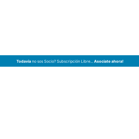
Todavía
no sos Socio? Subscripción Libre...
Asociate ahora!
ArCar Coches Antiguos, Coches Clásicos, Coches de Colección,