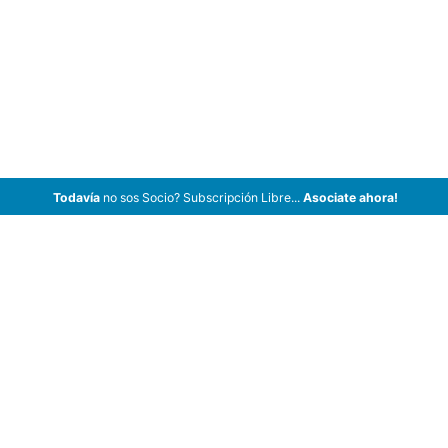
Todavía
no sos Socio? Subscripción Libre...
Asociate ahora!
ArCar Coches Antiguos, Coches Clásicos, Coches de Colección,