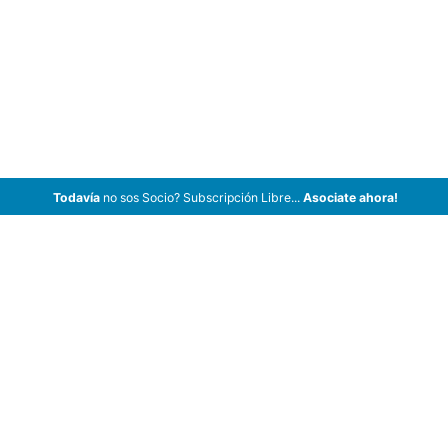
Todavía
no sos Socio? Subscripción Libre...
Asociate ahora!
ArCar Coches Antiguos, Coches Clásicos, Coches de Colección,