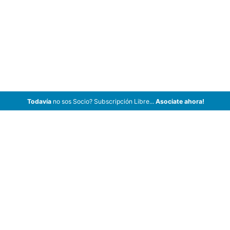
Todavía
no sos Socio? Subscripción Libre...
Asociate ahora!
ArCar Coches Antiguos, Coches Clásicos, Coches de Colección,