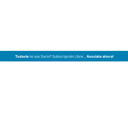
Todavía
no sos Socio? Subscripción Libre...
Asociate ahora!
ArCar Coches Antiguos, Coches Clásicos, Coches de Colección,