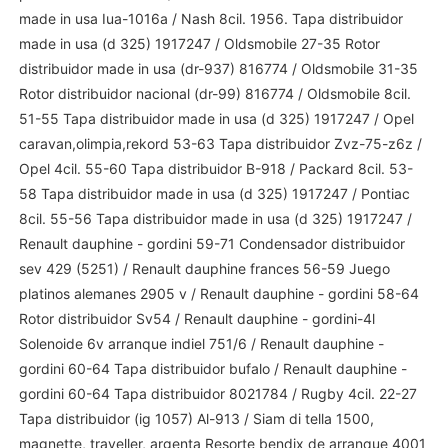
made in usa Iua-1016a / Nash 8cil. 1956. Tapa distribuidor
made in usa (d 325) 1917247 / Oldsmobile 27-35 Rotor
distribuidor made in usa (dr-937) 816774 / Oldsmobile 31-35
Rotor distribuidor nacional (dr-99) 816774 / Oldsmobile 8cil.
51-55 Tapa distribuidor made in usa (d 325) 1917247 / Opel
caravan,olimpia,rekord 53-63 Tapa distribuidor Zvz-75-z6z /
Opel 4cil. 55-60 Tapa distribuidor B-918 / Packard 8cil. 53-
58 Tapa distribuidor made in usa (d 325) 1917247 / Pontiac
8cil. 55-56 Tapa distribuidor made in usa (d 325) 1917247 /
Renault dauphine - gordini 59-71 Condensador distribuidor
sev 429 (5251) / Renault dauphine frances 56-59 Juego
platinos alemanes 2905 v / Renault dauphine - gordini 58-64
Rotor distribuidor Sv54 / Renault dauphine - gordini-4l
Solenoide 6v arranque indiel 751/6 / Renault dauphine -
gordini 60-64 Tapa distribuidor bufalo / Renault dauphine -
gordini 60-64 Tapa distribuidor 8021784 / Rugby 4cil. 22-27
Tapa distribuidor (ig 1057) Al-913 / Siam di tella 1500,
magnette, traveller, argenta Resorte bendix de arranque 4001