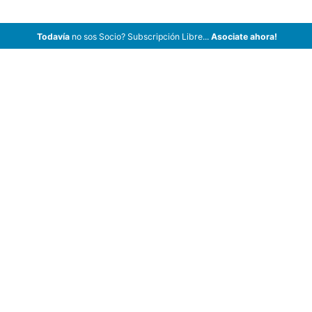
Todavía
no sos Socio? Subscripción Libre...
Asociate ahora!
ArCar Coches Antiguos, Coches Clásicos, Coches de Colección,
Coches de Época en Venta, Motos y Bicicletas.
Videos
Oficios