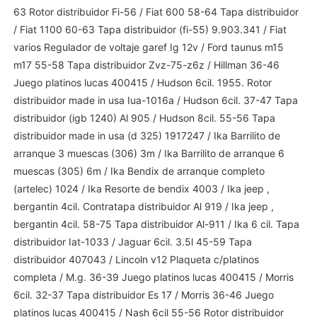
63 Rotor distribuidor Fi-56 / Fiat 600 58-64 Tapa distribuidor
/ Fiat 1100 60-63 Tapa distribuidor (fi-55) 9.903.341 / Fiat
varios Regulador de voltaje garef Ig 12v / Ford taunus m15
m17 55-58 Tapa distribuidor Zvz-75-z6z / Hillman 36-46
Juego platinos lucas 400415 / Hudson 6cil. 1955. Rotor
distribuidor made in usa Iua-1016a / Hudson 6cil. 37-47 Tapa
distribuidor (igb 1240) Al 905 / Hudson 8cil. 55-56 Tapa
distribuidor made in usa (d 325) 1917247 / Ika Barrilito de
arranque 3 muescas (306) 3m / Ika Barrilito de arranque 6
muescas (305) 6m / Ika Bendix de arranque completo
(artelec) 1024 / Ika Resorte de bendix 4003 / Ika jeep ,
bergantin 4cil. Contratapa distribuidor Al 919 / Ika jeep ,
bergantin 4cil. 58-75 Tapa distribuidor Al-911 / Ika 6 cil. Tapa
distribuidor Iat-1033 / Jaguar 6cil. 3.5l 45-59 Tapa
distribuidor 407043 / Lincoln v12 Plaqueta c/platinos
completa / M.g. 36-39 Juego platinos lucas 400415 / Morris
6cil. 32-37 Tapa distribuidor Es 17 / Morris 36-46 Juego
platinos lucas 400415 / Nash 6cil 55-56 Rotor distribuidor