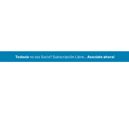
Todavía
no sos Socio? Subscripción Libre...
Asociate ahora!
ArCar Coches Antiguos, Coches Clásicos, Coches de Colección,